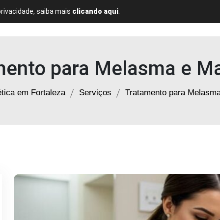
privacidade, saiba mais
clicando aqui
.
Home
Quem Somos
Serviços
Blog
Contato
mento para Melasma e M
ética em Fortaleza
Serviços
Tratamento para Melasm