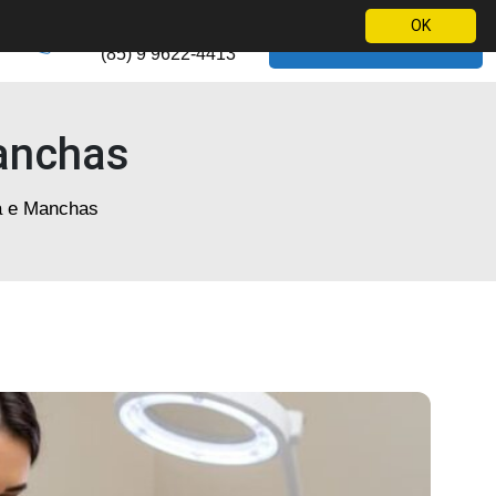
Telefone
OK
WhatsApp
(85) 9 9622-4413
anchas
a e Manchas