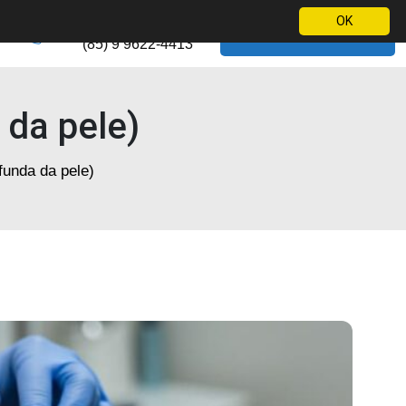
Telefone
OK
WhatsApp
(85) 9 9622-4413
 da pele)
funda da pele)