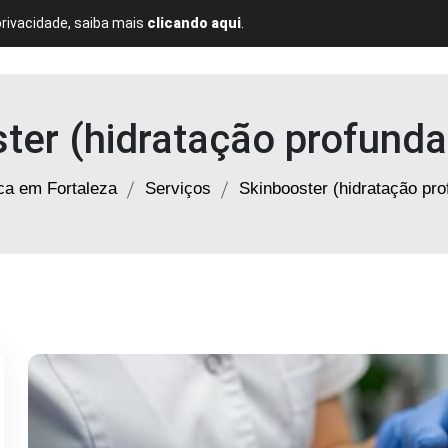
privacidade, saiba mais
clicando aqui
.
Home
Quem Somos
Serviços
Blog
Contato
ter (hidratação profunda
ica em Fortaleza
Serviços
Skinbooster (hidratação pro